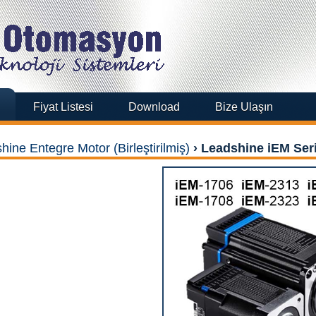
Fiyat Listesi
Download
Bize Ulaşın
hine Entegre Motor (Birleştirilmiş)
›
Leadshine iEM Seri