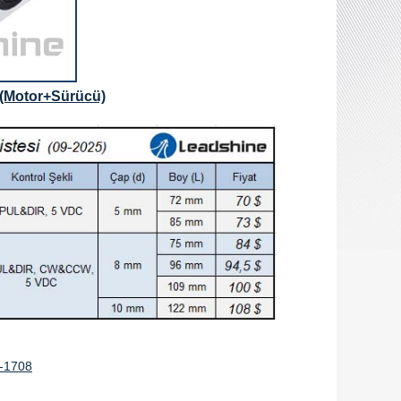
r (Motor+Sürücü)
-1708