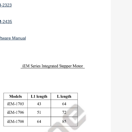
M
-2323
M
-2435
ftware Manual