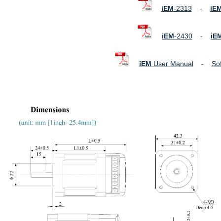
iEM
-2313
-
iE
iEM
-2430
-
iE
iEM
User Manual
-
So